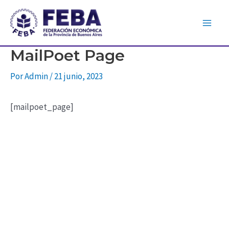
Ir
al
Main
contenido
MailPoet Page
Men
Por
Admin
/
21 junio, 2023
[mailpoet_page]