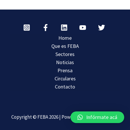
Home
Que es FEBA
Sectores
Noticias
Prensa
Circulares
Contacto
Copyright © FEBA 2026 | Powered by
Infórmate acá
audacia-digital